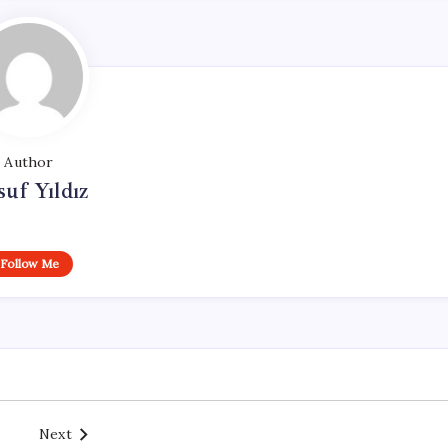
Author
uf Yıldız
Follow Me
Next