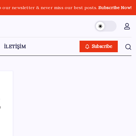
o our newsletter & never miss our best posts.
Subscribe Now!
İLETİŞİM
Subscribe
ı
SON YAZILAR
AB’den 348 uyduluk güvenlik iletişim ağına
onay