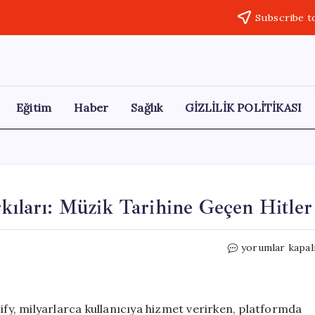
Subscribe t
Eğitim
Haber
Sağlık
GİZLİLİK POLİTİKASI
kıları: Müzik Tarihine Geçen Hitler
Spotify’ın
yorumlar kapal
En
Çok
Dinlenen
Şarkıları:
ify, milyarlarca kullanıcıya hizmet verirken, platformda