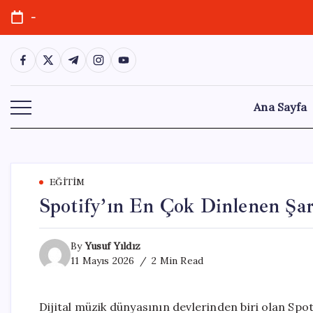
Skip
-
to
content
https://www.facebook.com/
https://twitter.com/
https://t.me/
https://www.instagram.com/
https://youtube.com/
Ana Sayfa
EĞITIM
Spotify’ın En Çok Dinlenen Şar
By
Yusuf Yıldız
11 Mayıs 2026
2 Min Read
Dijital müzik dünyasının devlerinden biri olan Spot