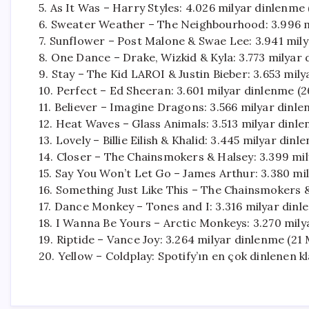
5. As It Was – Harry Styles: 4.026 milyar dinlenme 
6. Sweater Weather – The Neighbourhood: 3.996 mi
7. Sunflower – Post Malone & Swae Lee: 3.941 mily
8. One Dance – Drake, Wizkid & Kyla: 3.773 milyar 
9. Stay – The Kid LAROI & Justin Bieber: 3.653 mi
10. Perfect – Ed Sheeran: 3.601 milyar dinlenme (26
11. Believer – Imagine Dragons: 3.566 milyar dinle
12. Heat Waves – Glass Animals: 3.513 milyar dinl
13. Lovely – Billie Eilish & Khalid: 3.445 milyar din
14. Closer – The Chainsmokers & Halsey: 3.399 m
15. Say You Won’t Let Go – James Arthur: 3.380 mil
16. Something Just Like This – The Chainsmokers &
17. Dance Monkey – Tones and I: 3.316 milyar dinl
18. I Wanna Be Yours – Arctic Monkeys: 3.270 milya
19. Riptide – Vance Joy: 3.264 milyar dinlenme (21
20. Yellow – Coldplay: Spotify’ın en çok dinlenen kl