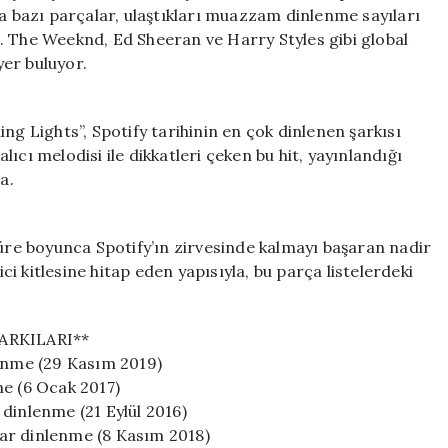
Müzik
la bazı parçalar, ulaştıkları muazzam dinlenme sayıları
Tarihine
. The Weeknd, Ed Sheeran ve Harry Styles gibi global
Geçen
yer buluyor.
Hitler
için
ng Lights”, Spotify tarihinin en çok dinlenen şarkısı
alıcı melodisi ile dikkatleri çeken bu hit, yayınlandığı
a.
süre boyunca Spotify’ın zirvesinde kalmayı başaran nadir
ici kitlesine hitap eden yapısıyla, bu parça listelerdeki
ARKILARI**
lenme (29 Kasım 2019)
me (6 Ocak 2017)
dinlenme (21 Eylül 2016)
ar dinlenme (8 Kasım 2018)