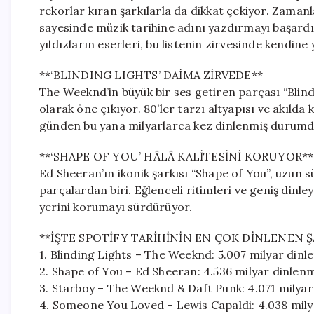
rekorlar kıran şarkılarla da dikkat çekiyor. Zaman
sayesinde müzik tarihine adını yazdırmayı başardı
yıldızların eserleri, bu listenin zirvesinde kendine 
**‘BLINDING LIGHTS’ DAİMA ZİRVEDE**
The Weeknd’in büyük bir ses getiren parçası “Blindi
olarak öne çıkıyor. 80’ler tarzı altyapısı ve akılda k
günden bu yana milyarlarca kez dinlenmiş durumd
**‘SHAPE OF YOU’ HÂLÂ KALİTESİNİ KORUYOR**
Ed Sheeran’ın ikonik şarkısı “Shape of You”, uzun 
parçalardan biri. Eğlenceli ritimleri ve geniş dinley
yerini korumayı sürdürüyor.
**İŞTE SPOTİFY TARİHİNİN EN ÇOK DİNLENEN Ş
1. Blinding Lights – The Weeknd: 5.007 milyar din
2. Shape of You – Ed Sheeran: 4.536 milyar dinlen
3. Starboy – The Weeknd & Daft Punk: 4.071 milyar 
4. Someone You Loved – Lewis Capaldi: 4.038 mily