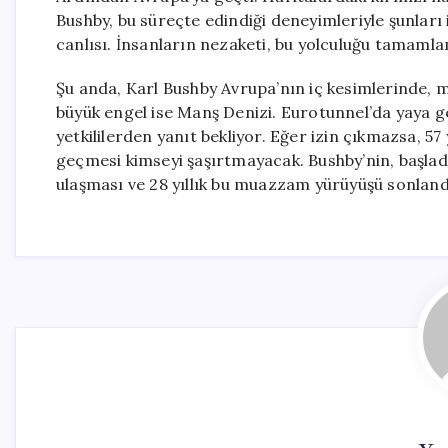
Bushby, bu süreçte edindiği deneyimleriyle şunlar
canlısı. İnsanların nezaketi, bu yolculuğu tamam
Şu anda, Karl Bushby Avrupa’nın iç kesimlerinde, 
büyük engel ise Manş Denizi. Eurotunnel’da yaya ge
yetkililerden yanıt bekliyor. Eğer izin çıkmazsa, 5
geçmesi kimseyi şaşırtmayacak. Bushby’nin, başladığ
ulaşması ve 28 yıllık bu muazzam yürüyüşü sonland