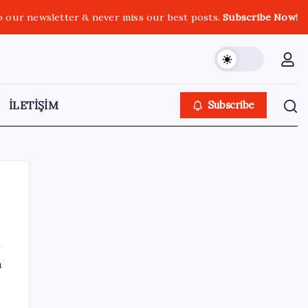
o our newsletter & never miss our best posts.
Subscribe Now!
İLETİŞİM
Subscribe
SON YAZILAR
ı
İl içi mazeret atamaları açıklandı