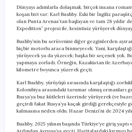
Dünyayı adımlarla dolaşmak, birçok insana romanti
koşan biri var: Karl Bushby. Eski bir İngiliz paraşü
olan Punta Arenas’tan başlayan ve tam 28 yıldır de
Expedition” projesi ile, kesintisiz yürüyerek dünyay
Bushby’nin bu serüvenini diğer gezginlerden ayıran 
hiçbir motorlu araca binmeyecek. Yani, karşılaştığı
yürüyecek ya da yüzecek; başka bir seçenek yok. Bu
yapmaya zorladı. Örneğin, Kazakistan ile Azerbayc
kilometre boyunca yüzerek geçti.
Karl Bushby, yürüyüşü sırasında karşılaştığı zorl
Kolombiya arasındaki tarumar olmuş ormanları ge
Rusya’ya buz kütleleri üzerinde yürüyerek (ve baze
geçirdi fakat Rusya’ya kaçak girdiği gerekçesiyle 
kalmasına neden oldu. Hazar Denizi’ni de 2024 yı
Bushby, 2025 yılının başında Türkiye’ye giriş yaptı 
Ardından Avrupa’ya geçti. Haritalardaki kırmızı h