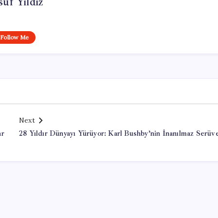
uf Yıldız
Follow Me
Next
ar
28 Yıldır Dünyayı Yürüyor: Karl Bushby’nin İnanılmaz Serüv