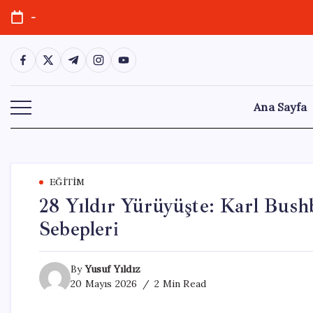
Skip
-
to
content
https://www.facebook.com/
https://twitter.com/
https://t.me/
https://www.instagram.com/
https://youtube.com/
Ana Sayfa
EĞITIM
28 Yıldır Yürüyüşte: Karl Bush
Sebepleri
By
Yusuf Yıldız
20 Mayıs 2026
2 Min Read