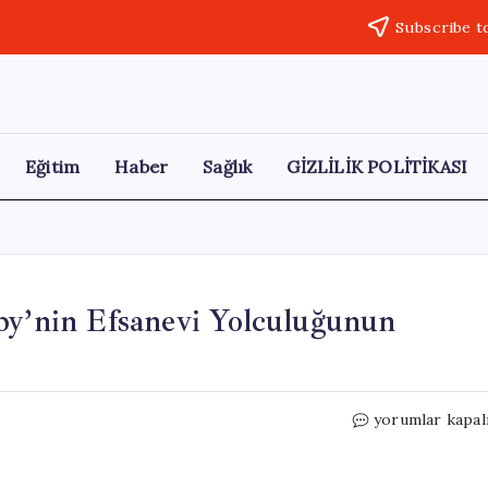
Subscribe t
Eğitim
Haber
Sağlık
GİZLİLİK POLİTİKASI
by’nin Efsanevi Yolculuğunun
28
yorumlar kapal
Yıldır
Yürüyüşte:
Karl