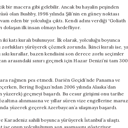
Bushby’nin
k bir macera gibi gelebilir. Ancak bu hayalin peşinden
Efsanevi
tçüsü olan Bushby, 1998 yılında Şili’nin en güney noktası
Yolculuğunun
vam eden bir yolculuğa çıktı. Kendi adını verdiği “Goliath
Sebepleri
ı dolaşan ilk insan olmayı hedefliyor.
için
iki katı kuralı bulunuyor. İlk olarak, yolculuğu boyunca
 zorlukları yürüyerek çözmek zorunda. İkinci kuralı ise, y
 sıkı kurallar, bazen kendisini son derece zorlu seçimler
an arasındaki sınırı geçmek için Hazar Denizi’ni tam 300
uklara rağmen pes etmedi. Darién Geçidi’nde Panama ve
çerken, Bering Boğazı’ndan 2006 yılında Alaska’dan
n yüzerek) geçmeyi başardı. Bu cesur girişimi onu tarihe
gözaltına alınmasına ve yıllar süren vize engellerine maruz
lında yüzerek geçerek Azerbaycan’a ulaşmayı başardı.
ve Karadeniz sahili boyunca yürüyerek İstanbul’a ulaştı.
at ise onun yolculuğunun son aşamasını gösteriyor.