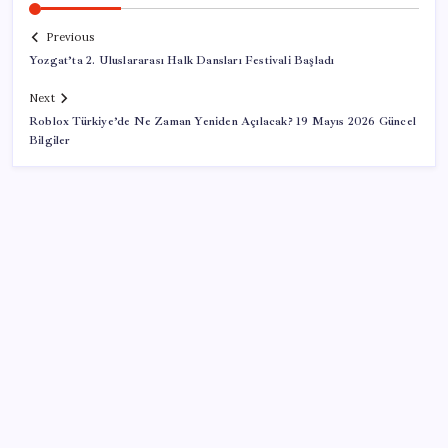
Previous
Yozgat’ta 2. Uluslararası Halk Dansları Festivali Başladı
Next
Roblox Türkiye’de Ne Zaman Yeniden Açılacak? 19 Mayıs 2026 Güncel
Bilgiler
SON YAZILAR
İl içi mazeret atamaları açıklandı
Lise kayıtları ne zaman başlayacak? 2026 MEB LGS