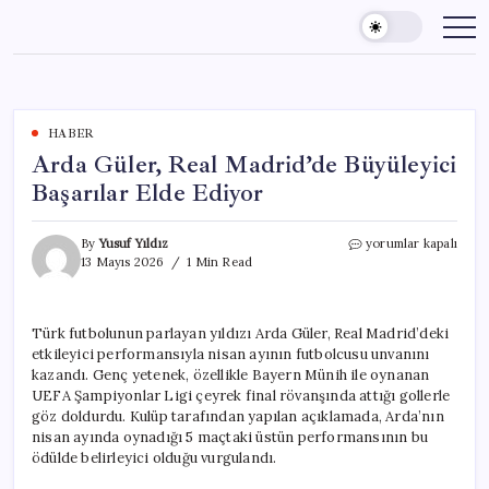
Skip
to
content
HABER
Arda Güler, Real Madrid’de Büyüleyici
Başarılar Elde Ediyor
Arda
By
Yusuf Yıldız
yorumlar kapalı
Güler,
13 Mayıs 2026
1 Min Read
Real
Madrid’de
Büyüleyici
Türk futbolunun parlayan yıldızı Arda Güler, Real Madrid’deki
Başarılar
etkileyici performansıyla nisan ayının futbolcusu unvanını
Elde
Ediyor
kazandı. Genç yetenek, özellikle Bayern Münih ile oynanan
için
UEFA Şampiyonlar Ligi çeyrek final rövanşında attığı gollerle
göz doldurdu. Kulüp tarafından yapılan açıklamada, Arda’nın
nisan ayında oynadığı 5 maçtaki üstün performansının bu
ödülde belirleyici olduğu vurgulandı.