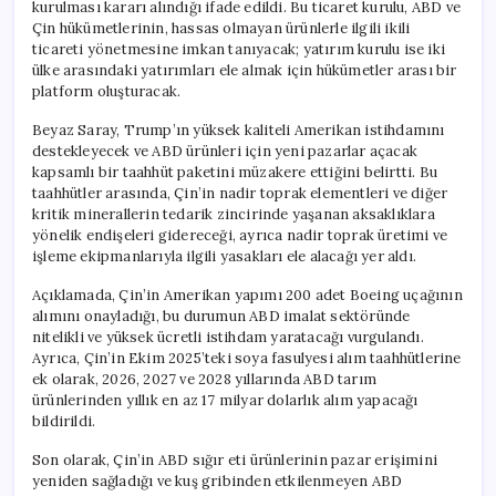
kurulması kararı alındığı ifade edildi. Bu ticaret kurulu, ABD ve
Çin hükümetlerinin, hassas olmayan ürünlerle ilgili ikili
ticareti yönetmesine imkan tanıyacak; yatırım kurulu ise iki
ülke arasındaki yatırımları ele almak için hükümetler arası bir
platform oluşturacak.
Beyaz Saray, Trump’ın yüksek kaliteli Amerikan istihdamını
destekleyecek ve ABD ürünleri için yeni pazarlar açacak
kapsamlı bir taahhüt paketini müzakere ettiğini belirtti. Bu
taahhütler arasında, Çin’in nadir toprak elementleri ve diğer
kritik minerallerin tedarik zincirinde yaşanan aksaklıklara
yönelik endişeleri gidereceği, ayrıca nadir toprak üretimi ve
işleme ekipmanlarıyla ilgili yasakları ele alacağı yer aldı.
Açıklamada, Çin’in Amerikan yapımı 200 adet Boeing uçağının
alımını onayladığı, bu durumun ABD imalat sektöründe
nitelikli ve yüksek ücretli istihdam yaratacağı vurgulandı.
Ayrıca, Çin’in Ekim 2025’teki soya fasulyesi alım taahhütlerine
ek olarak, 2026, 2027 ve 2028 yıllarında ABD tarım
ürünlerinden yıllık en az 17 milyar dolarlık alım yapacağı
bildirildi.
Son olarak, Çin’in ABD sığır eti ürünlerinin pazar erişimini
yeniden sağladığı ve kuş gribinden etkilenmeyen ABD