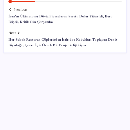
Previous
İran’ın Ültimatomu Döviz Piyasalarını Sarstı: Dolar Yükseldi, Euro
Düştü, Kritik Gün Çarşamba
Next
Her Sabah Restoran Çöplerinden İstiridye Kabukları Toplayan Deniz
Biyoloğu, Çevre İçin Örnek Bir Proje Geliştiriyor
SON YAZILAR
AB’den 348 uyduluk güvenlik iletişim ağına onay