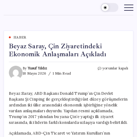
Skip
to
content
HABER
Beyaz Saray, Çin Ziyaretindeki
Ekonomik Anlaşmaları Açıkladı
Beyaz
By
Yusuf Yıldız
yorumlar kapalı
Saray,
18 Mayıs 2026
1 Min Read
Çin
Ziyaretindeki
Ekonomik
Beyaz Saray, ABD Başkanı Donald Trump’ın Çin Devlet
Anlaşmaları
Başkanı Şi Cinping ile gerçekleştirdiği üst düzey görüşmelerin
Açıkladı
için
ardından iki ülke arasındaki ekonomik işbirliğine yönelik
varılan anlaşmaları duyurdu. Yapılan resmi açıklamada,
Trump’ın 2017 yılından bu yana Çin’e yaptığı ilk ziyaret
sırasında, iki liderin farklı konularda uzlaşıya vardığı belirtildi.
Açıklamada, ABD-Çin Ticaret ve Yatırım Kurulları’nın