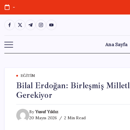
Skip
-
to
content
https://www.facebook.com/
https://twitter.com/
https://t.me/
https://www.instagram.com/
https://youtube.com/
Ana Sayfa
EĞITIM
Bilal Erdoğan: Birleşmiş Millet
Gerekiyor
By
Yusuf Yıldız
20 Mayıs 2026
2 Min Read