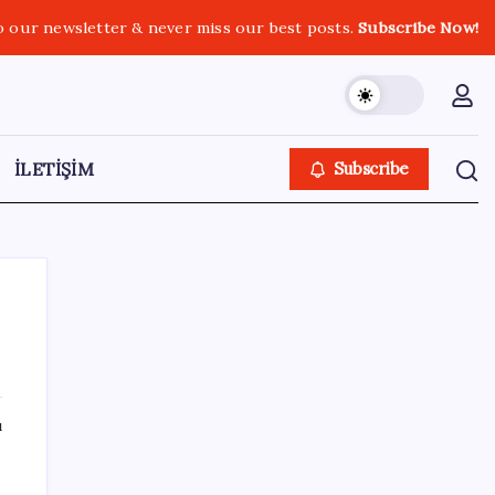
o our newsletter & never miss our best posts.
Subscribe Now!
İLETİŞİM
Subscribe
SON YAZILAR
ı
TCMB yılın 3. Enflasyon Raporu’nu 13
Ağustos’ta açıklayacak