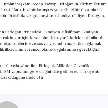
nin Cumhurbaşkanı Recep Tayyip Erdoğan’ın Türk milletinin
irtti. “Batı, bizi bir komşu veya tarihsel bir dost olarak
ir ‘öteki’ olarak görmeyi tercih ediyor,” diyen Erdoğan,
en Erdoğan, “Buradaki 25 milyon Müslüman, 5 milyon
arak huzur içinde var olmak istiyor,” ifadelerini kullandı.
rin ekonomilerine ve sosyal yaşamlarına katkı sağlamak
itlik ilkelerinin evrensel olarak uygulanması gerektiğini
ararlarıyla yönetilen Birleşmiş Milletler Güvenlik
ir BM yapısının gerekliliğini dile getirerek, Türkiye’nin
esi olduğunu ifade etti.