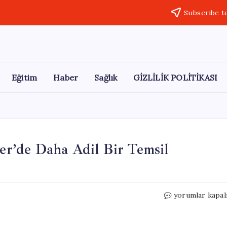
Subscribe t
Eğitim
Haber
Sağlık
GİZLİLİK POLİTİKASI
ler’de Daha Adil Bir Temsil
Bilal
yorumlar kapal
Erdoğan:
Birleşmiş
Milletler’de