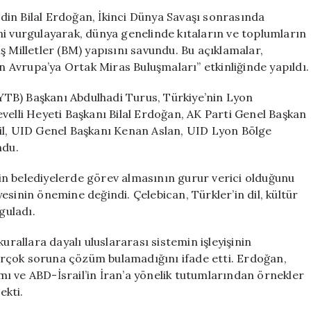
Daha
in Bilal Erdoğan, İkinci Dünya Savaşı sonrasında
Adil
ğini vurgulayarak, dünya genelinde kıtaların ve toplumların
Bir
miş Milletler (BM) yapısını savundu. Bu açıklamalar,
Temsil
Avrupa’ya Ortak Miras Buluşmaları” etkinliğinde yapıldı.
Gerekiyor
için
 (YTB) Başkanı Abdulhadi Turus, Türkiye’nin Lyon
velli Heyeti Başkanı Bilal Erdoğan, AK Parti Genel Başkan
il, UID Genel Başkanı Kenan Aslan, UID Lyon Bölge
ndu.
in belediyelerde görev almasının gurur verici olduğunu
sinin önemine değindi. Çelebican, Türkler’in dil, kültür
guladı.
urallara dayalı uluslararası sistemin işleyişinin
rçok soruna çözüm bulamadığını ifade etti. Erdoğan,
ı ve ABD-İsrail’in İran’a yönelik tutumlarından örnekler
ekti.