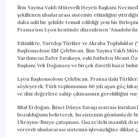
İlim Yayma Vakfı Mütevelli Heyeti Başkanı Necmedd
şekillenen uluslararası sistemin etkinliğini yitirdi
daha adil bir şekilde temsil edildiği yeni bir Birleş
Fransa’nın Lyon kentinde düzenlenen “Anadolu’dan 
Etkinlikte, Yurtdışı Türkler ve Akraba Topluluklar
Başkonsolosu Elif Çelebican, İlim Yayma Vakfı Müte
Yardımcısı Zafer Sırakaya, eski futbolcu Mesut Öz
Başkanı Veli Doğansoy ve birçok davetli hazır bulu
Lyon Başkonsolosu Çelebican, Fransa’daki Türkler
söyleyerek, Türk toplumunun 60 yılı aşan göç hikaye
ve dini değerlere sahip çıkmasının gerekliliğini vur
Bilal Erdoğan, İkinci Dünya Savaşı sonrası kurulan k
bozulduğunu belirterek, bu sistemin günümüzde bi
Ukrayna-Rusya çatışması, Gazze’deki insanlık dram
vererek uluslararası sistemin işlevsizliğine dikkat ç