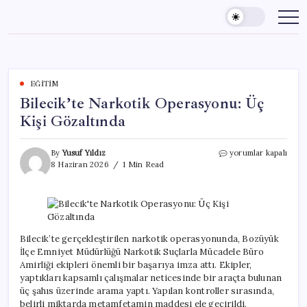
Skip
to
content
EĞITIM
Bilecik’te Narkotik Operasyonu: Üç
Kişi Gözaltında
Bilecik’te
By
Yusuf Yıldız
yorumlar kapalı
Narkotik
8 Haziran 2026
1 Min Read
Operasyonu:
Üç
Kişi
Gözaltında
için
Bilecik’te gerçekleştirilen narkotik operasyonunda, Bozüyük
İlçe Emniyet Müdürlüğü Narkotik Suçlarla Mücadele Büro
Amirliği ekipleri önemli bir başarıya imza attı. Ekipler,
yaptıkları kapsamlı çalışmalar neticesinde bir araçta bulunan
üç şahıs üzerinde arama yaptı. Yapılan kontroller sırasında,
belirli miktarda metamfetamin maddesi ele geçirildi.