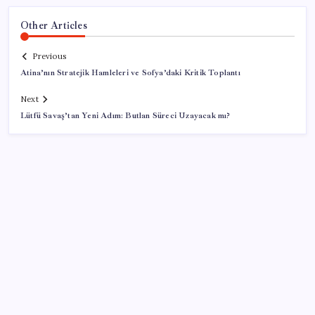
Other Articles
Previous
Atina’nın Stratejik Hamleleri ve Sofya’daki Kritik Toplantı
Next
Lütfü Savaş’tan Yeni Adım: Butlan Süreci Uzayacak mı?
SON YAZILAR
AB’den 348 uyduluk güvenlik iletişim ağına onay