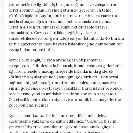
yönetmekle de ilgilidir. İş barışını sağlamak ve çalışanların
ücret sorumluluğunu yerine getirmek işverenin en temel
yükümlülüğüdür. Bugün, 100 bin lira verilse bile çalışanların
mutlu olmayacağı bir ortamda, onlara sunulan ortalama
ücretin 40 bin TL olması durumu net bir tablo ortaya
koymaktadır. Gazeteciler, lüks değil, hayatlarını
sürdürebilecekleri bir gelir talep ediyor. İstanbul’da 40 bin lira
ile bir gazetecinin nasıl hayatta kalabileceğine dair somut bir
cevap bulunmamaktadır.
Ayrıca Mahiroğlu, “Giden arkadaşlar yok pahasına
çalışmıyordu,” ifadesini kullanarak, bunun yalnızca gidenlerle
ilgili bir mesele olmadığını, içeride kalanların da giderek
kötüleşen koşullar altında çalıştığını göz ardı etti. Editoryal
bağımsızlık, yalnızca ‘prompter müdahalesi’ tartışmasıyla
sınırlı görülemez; keyfi yayın yasakları, kara listeler ve konuk
tercihlerine yapılan müdahaleler de bu sorunun parçasıdır.
Gazetecilik, patronların siyasi ve ekonomik hassasiyetlerine
göre yönlendirilemez.
Ayrıca, sendikamızı hedef alarak sendikal mücadeleyi
küçümseme yaklaşımı da kabul edilemez. “Gücünüz bize mi
yetiyor?” diyerek, sendikanın işlevini anlamamak, güçsüz
bırakılan emekçilerin ortak gücünü göz ardı etmektir.