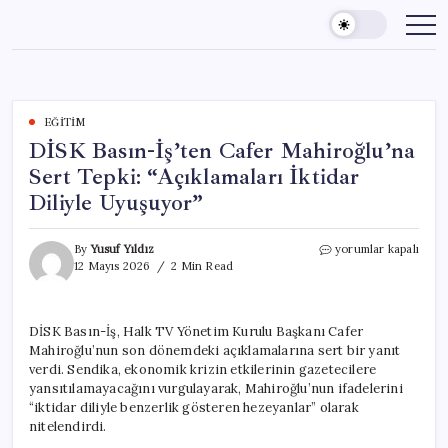
Skip
to
content
EĞITIM
DİSK Basın-İş’ten Cafer Mahiroğlu’na
Sert Tepki: “Açıklamaları İktidar
Diliyle Uyuşuyor”
DİSK
By
Yusuf Yıldız
yorumlar kapalı
Basın-
12 Mayıs 2026
2 Min Read
İş’ten
Cafer
Mahiroğlu’na
DİSK Basın-İş, Halk TV Yönetim Kurulu Başkanı Cafer
Sert
Mahiroğlu’nun son dönemdeki açıklamalarına sert bir yanıt
Tepki:
“Açıklamaları
verdi. Sendika, ekonomik krizin etkilerinin gazetecilere
İktidar
yansıtılamayacağını vurgulayarak, Mahiroğlu’nun ifadelerini
Diliyle
“iktidar diliyle benzerlik gösteren hezeyanlar” olarak
Uyuşuyor”
nitelendirdi.
için