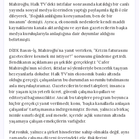
Mahiroğlu, Halk TV’deki istifalar sonrasında katıldığı bir canlı
yayında sosyal medya üzerinden yaptığı paylaşımla ilgili özür
dileyerek, “Soğukkanlılığımı koruyamadım, ben de bir
insanım” demişti. Ayrıca, ekonomik nedenlerle kendi maddi
kaynaklarını kanala aktardığını ve ayrılan gazetecilerin başka
medya kuruluşlarıyla anlaştığına dair duyumlar aldığını
belirtmişti.
DİSK Basın-İş, Mahiroğlu’na yanıt verirken, “Krizin faturasını
gazetecilere kesmek mi istiyor?” sorusunu gündeme getirdi.
Sendikanın açıklaması şu şekilde gerçekleşti: “Cafer
Mahiroğlu’nun sözleri, iktidar söylemleriyle benzerlik taşıyan
hezeyanlarla doludur. Halk TV’nin ekonomik baskı altında
olduğu gerçeği, çalışanların bu durumdan sorumlu tutulmasını
asla meşrulaştıramaz. Gazetecilerin temel talepleri; insanca
bir yaşam için yeterli ücret, güvenli çalışma koşulları ve
editoryal bağımsızlıktır. Ancak bu taleplere program boyunca
hiçbir gerçekçi yanıt verilmedi; konu, ‘başka kanallarla anlaşan
çalışanlar’ tartışmasına indirgenmiştir. Sorun, yalnızca birkaç
isimle sınırlı değil; asıl mesele, içeride açlık sınırının altında
yaşamaya çalışan emekçilerin varlığıdır.
Patronluk, yalnızca şirket hisselerine sahip olmakla değil, aynı
zamanda çalışma düzeni üzerindeki güç ilişkilerini