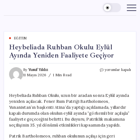
Skip
to
content
EĞITIM
Heybeliada Ruhban Okulu Eylül
Ayında Yeniden Faaliyete Geçiyor
Heybeliada
By
Yusuf Yıldız
yorumlar kapalı
Ruhban
11 Mayıs 2026
1 Min Read
Okulu
Eylül
Ayında
Heybeliada Ruhban Okulu, uzun bir aradan sonra Eylül ayında
Yeniden
yeniden açılacak. Fener Rum Patriği Bartholomeos,
Faaliyete
Geçiyor
Yunanistan’ın başkenti Atina’da yaptığı açıklamada, yıllardır
için
kapalı durumda olan okulun eylül ayında “görkemli bir açılışla”
faaliyete geçeceğini belirtti. Bu duyuru, Patriklik makamına
seçilişinin 35. yıl dönümü etkinlikleri kapsamında yapıldı.
Patrik Bartholomeos, ruhban okulunun açılışı için geri