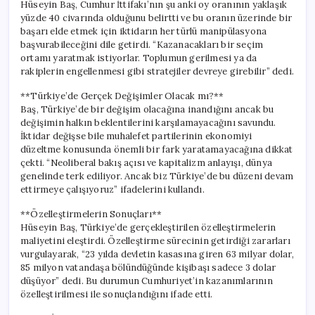
Hüseyin Baş, Cumhur İttifakı’nın şu anki oy oranının yaklaşık
yüzde 40 civarında olduğunu belirtti ve bu oranın üzerinde bir
başarı elde etmek için iktidarın her türlü manipülasyona
başvurabileceğini dile getirdi. “Kazanacakları bir seçim
ortamı yaratmak istiyorlar. Toplumun gerilmesi ya da
rakiplerin engellenmesi gibi stratejiler devreye girebilir” dedi.
**Türkiye’de Gerçek Değişimler Olacak mı?**
Baş, Türkiye’de bir değişim olacağına inandığını ancak bu
değişimin halkın beklentilerini karşılamayacağını savundu.
İktidar değişse bile muhalefet partilerinin ekonomiyi
düzeltme konusunda önemli bir fark yaratamayacağına dikkat
çekti. “Neoliberal bakış açısı ve kapitalizm anlayışı, dünya
genelinde terk ediliyor. Ancak biz Türkiye’de bu düzeni devam
ettirmeye çalışıyoruz” ifadelerini kullandı.
**Özelleştirmelerin Sonuçları**
Hüseyin Baş, Türkiye’de gerçekleştirilen özelleştirmelerin
maliyetini eleştirdi. Özelleştirme sürecinin getirdiği zararları
vurgulayarak, “23 yılda devletin kasasına giren 63 milyar dolar,
85 milyon vatandaşa bölündüğünde kişibaşı sadece 3 dolar
düşüyor” dedi. Bu durumun Cumhuriyet’in kazanımlarının
özelleştirilmesi ile sonuçlandığını ifade etti.