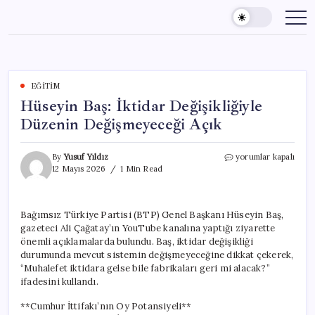
Skip
to
content
EĞITIM
Hüseyin Baş: İktidar Değişikliğiyle
Düzenin Değişmeyeceği Açık
Hüseyin
By
Yusuf Yıldız
yorumlar kapalı
Baş:
12 Mayıs 2026
1 Min Read
İktidar
Değişikliğiyle
Düzenin
Bağımsız Türkiye Partisi (BTP) Genel Başkanı Hüseyin Baş,
Değişmeyeceği
gazeteci Ali Çağatay’ın YouTube kanalına yaptığı ziyarette
Açık
için
önemli açıklamalarda bulundu. Baş, iktidar değişikliği
durumunda mevcut sistemin değişmeyeceğine dikkat çekerek,
“Muhalefet iktidara gelse bile fabrikaları geri mi alacak?”
ifadesini kullandı.
**Cumhur İttifakı’nın Oy Potansiyeli**