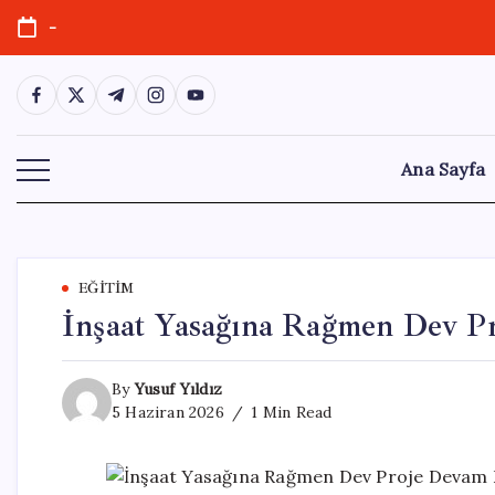
Skip
-
to
content
https://www.facebook.com/
https://twitter.com/
https://t.me/
https://www.instagram.com/
https://youtube.com/
Ana Sayfa
EĞITIM
İnşaat Yasağına Rağmen Dev P
By
Yusuf Yıldız
5 Haziran 2026
1 Min Read