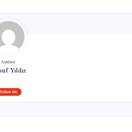
Author
uf Yıldız
Follow Me