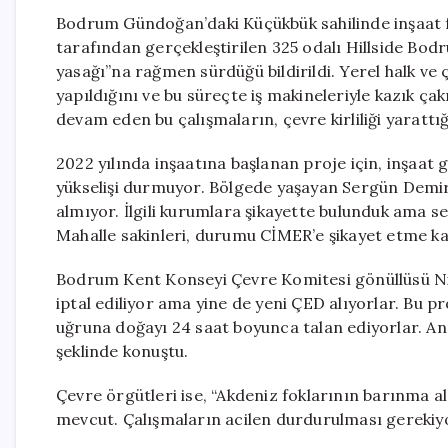
Bodrum Gündoğan’daki Küçükbük sahilinde inşaat fa
tarafından gerçekleştirilen 325 odalı Hillside Bodr
yasağı”na rağmen sürdüğü bildirildi. Yerel halk ve 
yapıldığını ve bu süreçte iş makineleriyle kazık çak
devam eden bu çalışmaların, çevre kirliliği yarattığ
2022 yılında inşaatına başlanan proje için, inşaat 
yükselişi durmuyor. Bölgede yaşayan Sergün Demir, 
almıyor. İlgili kurumlara şikayette bulunduk ama ses
Mahalle sakinleri, durumu CİMER’e şikayet etme kar
Bodrum Kent Konseyi Çevre Komitesi gönüllüsü Nih
iptal ediliyor ama yine de yeni ÇED alıyorlar. Bu pr
uğruna doğayı 24 saat boyunca talan ediyorlar. An
şeklinde konuştu.
Çevre örgütleri ise, “Akdeniz foklarının barınma a
mevcut. Çalışmaların acilen durdurulması gerekiyor