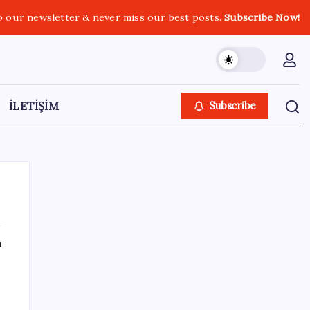
o our newsletter & never miss our best posts.
Subscribe Now!
İLETİŞİM
Subscribe
ı
SON YAZILAR
Huawei Nova 16 SE 8500mAh Batarya ve
Uydu Bağlantısı ile Tanıtıldı