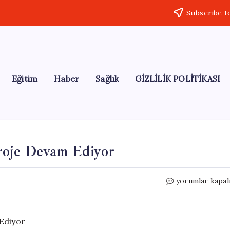
Subscribe t
Eğitim
Haber
Sağlık
GİZLİLİK POLİTİKASI
roje Devam Ediyor
İnşaat
yorumlar kapal
Yasağına
Rağmen
Dev
Proje