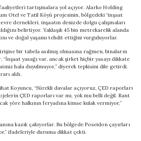
Devam
aliyetleri tartışmalara yol açıyor. Alarko Holding
Ediyor
um Otel ve Tatil Köyü projesinin, bölgedeki “inşaat
için
çevre dernekleri, inşaatın denizde dolgu çalışmaları
ıldığını belirtiyor. Yaklaşık 45 bin metrekarelik alanda
ını ve doğal yaşamı tehdit ettiğini vurguluyorlar.
girişine bir tabela asılmış olmasına rağmen, binaların
“İnşaat yasağı var, ancak şirket hiçbir yasayı dikkate
imiz hala duyulmuyor,” diyerek tepkisini dile getirdi.
arı aldı.
at Koyuncu, “Sürekli davalar açıyoruz, ÇED raporları
ojelerin ÇED raporları var mı, yok mu belli değil. Rant
cak yöre halkının feryadına kimse kulak vermiyor,”
lanına kazık çakıyorlar. Bu bölgede Poseidon çayırları
,” ifadeleriyle duruma dikkat çekti.