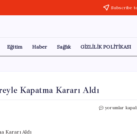
Subscribe t
Eğitim
Haber
Sağlık
GİZLİLİK POLİTİKASI
reyle Kapatma Kararı Aldı
Irak,
yorumlar kapal
Hava
Sahasını
Üç
Gün