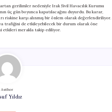
Süreyle
i artan gerilimler nedeniyle Irak Sivil Havacılık Kurumu
Kapatma
ının üç gün boyunca kapatılacağını duyurdu. Bu karar,
Kararı
arı riskine karşı alınmış bir önlem olarak değerlendiriliyor.
Aldı
için
va trafiğini de etkileyebilecek bir durum olarak öne
i etkileri merakla takip ediliyor.
Author
uf Yıldız