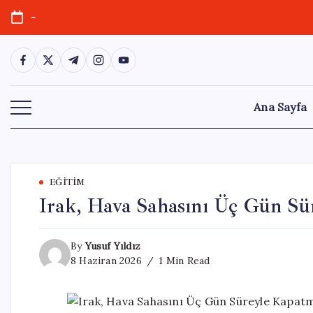
Skip
-
to
content
https://www.facebook.com/
https://twitter.com/
https://t.me/
https://www.instagram.com/
https://youtube.com/
Ana Sayfa
EĞITIM
Irak, Hava Sahasını Üç Gün Sü
By
Yusuf Yıldız
8 Haziran 2026
1 Min Read