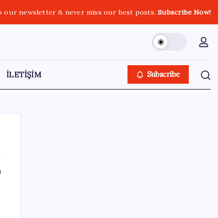
o our newsletter & never miss our best posts.
Subscribe Now!
İLETİŞİM
Subscribe
ı
SON YAZILAR
AB’den 348 uyduluk güvenlik iletişim ağına
onay