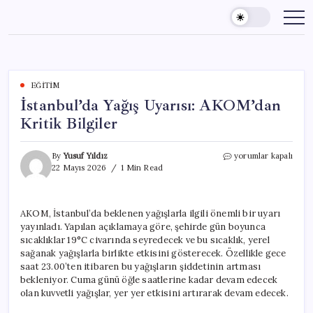
Skip
to
content
EĞITIM
İstanbul’da Yağış Uyarısı: AKOM’dan
Kritik Bilgiler
İstanbul’da
By
Yusuf Yıldız
yorumlar kapalı
Yağış
22 Mayıs 2026
1 Min Read
Uyarısı:
AKOM’dan
Kritik
AKOM, İstanbul’da beklenen yağışlarla ilgili önemli bir uyarı
Bilgiler
yayınladı. Yapılan açıklamaya göre, şehirde gün boyunca
için
sıcaklıklar 19°C civarında seyredecek ve bu sıcaklık, yerel
sağanak yağışlarla birlikte etkisini gösterecek. Özellikle gece
saat 23.00’ten itibaren bu yağışların şiddetinin artması
bekleniyor. Cuma günü öğle saatlerine kadar devam edecek
olan kuvvetli yağışlar, yer yer etkisini artırarak devam edecek.