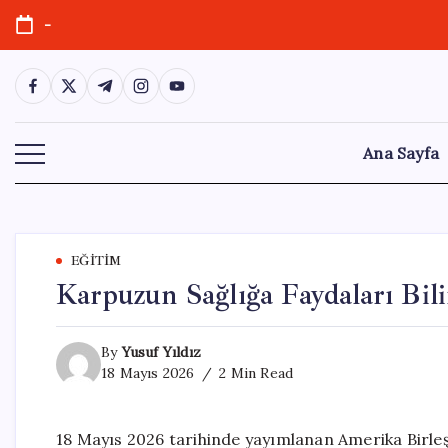
Skip
-
to
content
https://www.facebook.com/
https://twitter.com/
https://t.me/
https://www.instagram.com/
https://youtube.com/
Ana Sayfa
EĞITIM
Karpuzun Sağlığa Faydaları Bil
By
Yusuf Yıldız
18 Mayıs 2026
2 Min Read
18 Mayıs 2026 tarihinde yayımlanan Amerika Birleşi