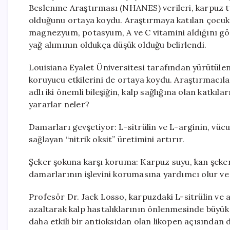
Beslenme Araştırması (NHANES) verileri, karpuz tük
olduğunu ortaya koydu. Araştırmaya katılan çocuklar
magnezyum, potasyum, A ve C vitamini aldığını göst
yağ alımının oldukça düşük olduğu belirlendi.
Louisiana Eyalet Üniversitesi tarafından yürütülen
koruyucu etkilerini de ortaya koydu. Araştırmacıla
adlı iki önemli bileşiğin, kalp sağlığına olan katkılar
yararlar neler?
Damarları gevşetiyor: L-sitrülin ve L-arginin, vü
sağlayan “nitrik oksit” üretimini artırır.
Şeker şokuna karşı koruma: Karpuz suyu, kan şeker
damarlarının işlevini korumasına yardımcı olur ve 
Profesör Dr. Jack Losso, karpuzdaki L-sitrülin ve an
azaltarak kalp hastalıklarının önlenmesinde büyük
daha etkili bir antioksidan olan likopen açısından