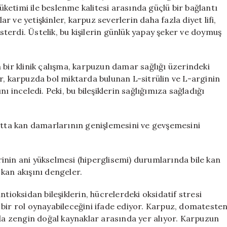
Kanıtlandı
etimi ile beslenme kalitesi arasında güçlü bir bağlantı
için
 ve yetişkinler, karpuz severlerin daha fazla diyet lifi,
erdi. Üstelik, bu kişilerin günlük yapay şeker ve doymuş
 bir klinik çalışma, karpuzun damar sağlığı üzerindeki
r, karpuzda bol miktarda bulunan L-sitrülin ve L-arginin
ını inceledi. Peki, bu bileşiklerin sağlığımıza sağladığı
cutta kan damarlarının genişlemesini ve gevşemesini
inin ani yükselmesi (hiperglisemi) durumlarında bile kan
kan akışını dengeler.
tioksidan bileşiklerin, hücrelerdeki oksidatif stresi
 bir rol oynayabileceğini ifade ediyor. Karpuz, domateste
 da zengin doğal kaynaklar arasında yer alıyor. Karpuzun