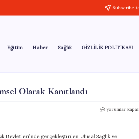
Subscribe t
Eğitim
Haber
Sağlık
GİZLİLİK POLİTİKASI
imsel Olarak Kanıtlandı
Karpuzun
yorumlar kapal
Sağlığa
Faydaları
Bilimsel
Olarak
k Devletleri’nde gerçekleştirilen Ulusal Sağlık ve