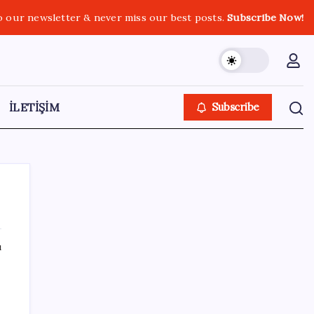
o our newsletter & never miss our best posts.
Subscribe Now!
İLETİŞİM
Subscribe
ı
SON YAZILAR
AB’den 348 uyduluk güvenlik iletişim ağına
onay