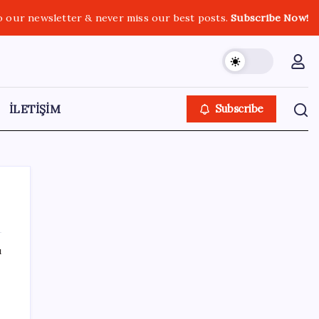
o our newsletter & never miss our best posts.
Subscribe Now!
İLETİŞİM
Subscribe
ı
SON YAZILAR
Kâğıt para tarih oldu: Yeni banknotlar
makinede yıkansa bile bozulmuyor