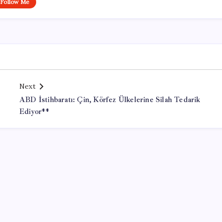
Follow Me
Next
ABD İstihbaratı: Çin, Körfez Ülkelerine Silah Tedarik
Ediyor**
Office Lisans Satın Al