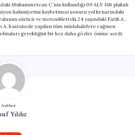
Hayatını
ındaki Muhammetcan C.’nin kullandığı 09 ALY 168 plakalı
Kaybetti
ksiyon hakimiyetini kaybetmesi sonucu yol kenarındaki
için
alanan sürücü ve motosikletteki 24 yaşındaki Fatih A.,
atih A. hastanede yapılan tüm müdahalelere rağmen
 olmaları gerektiğini bir kez daha gözler önüne serdi.
Author
uf Yıldız