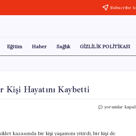
Subscribe t
Eğitim
Haber
Sağlık
GİZLİLİK POLİTİKASI
r Kişi Hayatını Kaybetti
Manisa’da
yorumlar kapal
Motosiklet
Kazası:
Bir
Kişi
et kazasında bir kişi yaşamını yitirdi, bir kişi de