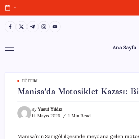
Skip
-
to
content
https://www.facebook.com/
https://twitter.com/
https://t.me/
https://www.instagram.com/
https://youtube.com/
Ana Sayfa
EĞITIM
Manisa’da Motosiklet Kazası: Bi
By
Yusuf Yıldız
14 Mayıs 2026
1 Min Read
Manisa’nın Sarıgöl ilçesinde meydana gelen motosikl