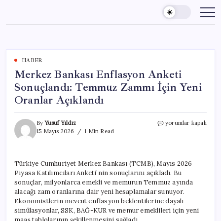
Skip
to
content
HABER
Merkez Bankası Enflasyon Anketi
Sonuçlandı: Temmuz Zammı İçin Yeni
Oranlar Açıklandı
Merkez
By
Yusuf Yıldız
yorumlar kapalı
Bankası
15 Mayıs 2026
1 Min Read
Enflasyon
Anketi
Sonuçlandı:
Türkiye Cumhuriyet Merkez Bankası (TCMB), Mayıs 2026
Temmuz
Piyasa Katılımcıları Anketi’nin sonuçlarını açıkladı. Bu
Zammı
İçin
sonuçlar, milyonlarca emekli ve memurun Temmuz ayında
Yeni
alacağı zam oranlarına dair yeni hesaplamalar sunuyor.
Oranlar
Ekonomistlerin mevcut enflasyon beklentilerine dayalı
Açıklandı
simülasyonlar, SSK, BAĞ-KUR ve memur emeklileri için yeni
için
maaş tablolarının şekillenmesini sağladı.