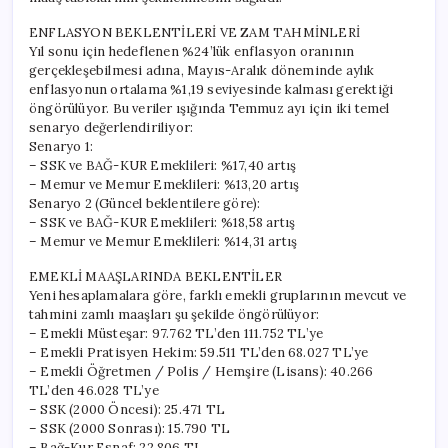
ENFLASYON BEKLENTİLERİ VE ZAM TAHMİNLERİ
Yıl sonu için hedeflenen %24’lük enflasyon oranının
gerçekleşebilmesi adına, Mayıs-Aralık döneminde aylık
enflasyonun ortalama %1,19 seviyesinde kalması gerektiği
öngörülüyor. Bu veriler ışığında Temmuz ayı için iki temel
senaryo değerlendiriliyor:
Senaryo 1:
– SSK ve BAĞ-KUR Emeklileri: %17,40 artış
– Memur ve Memur Emeklileri: %13,20 artış
Senaryo 2 (Güncel beklentilere göre):
– SSK ve BAĞ-KUR Emeklileri: %18,58 artış
– Memur ve Memur Emeklileri: %14,31 artış
EMEKLİ MAAŞLARINDA BEKLENTİLER
Yeni hesaplamalara göre, farklı emekli gruplarının mevcut ve
tahmini zamlı maaşları şu şekilde öngörülüyor:
– Emekli Müsteşar: 97.762 TL’den 111.752 TL’ye
– Emekli Pratisyen Hekim: 59.511 TL’den 68.027 TL’ye
– Emekli Öğretmen / Polis / Hemşire (Lisans): 40.266
TL’den 46.028 TL’ye
– SSK (2000 Öncesi): 25.471 TL
– SSK (2000 Sonrası): 15.790 TL
– Bağ-Kur Esnaf: 22.806 TL