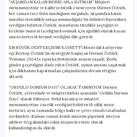
“AKŞAMDAN KALAN MISIRI ASLA SATMAM” Müşteri
memnuniyetine ve kaliteye büyük önem veren Dursun Öztürk,
her zaman taze ürün sunduğunu vurguladı. Akşamdan kalan
mısırları kesinlikle satışa sunmadığını, bu ürünleri hayvanlara
verdiğini belirten Öztürk, mısırlarını titizlikle seçtiğini ve
közleme mısırın tazeliğini korumak için ağırlıklı olarak kazan
mısırı üreterek hizmet verdiğini dile getirdi.
EN BÜYÜK DESTEKÇİSİNİ KAYBETTİ Mısırcılık kariyerine
eşi Zeynep Öztürk’ün desteğiyle başlayan Dursun Öztürk,
Temmuz 2024’te eşini kaybetmenin acısını yaşadı. Zorlu
günler geçirdiğini ifade eden Öztürk, eşinin anısını yaşatmak
için dükkanını kapatmadan çalışmalarına devam ettiğini
aktardı.
“ORDULU DURSUN DAYI” OLARAK TANINIYOR Dursun
Öztürk, çevresinde ve müşteri kitlesi arasında “Ordulu Dursun
Dayı” olarak biliniyor. Helal kazanca ve müşteri
memnuniyetine öncelik verdiğini belirten 18 yıllık mısır
üreticisi, aynı zamanda bölge halkı ve çevre esnafı tarafından
sevilmekte. Zaman zaman kendi mısırını pişirmek isteyen
ailelere tezgahındaki odun ateşini ücretsiz olarak
kullandırdığını da ekledi.