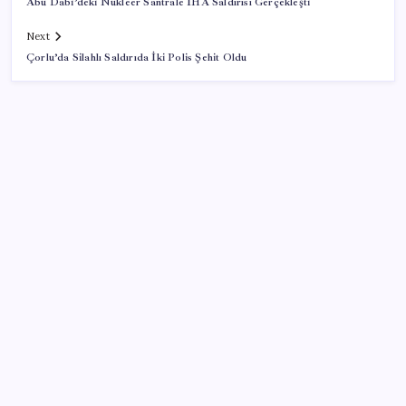
Abu Dabi’deki Nükleer Santrale İHA Saldırısı Gerçekleşti
Next
Çorlu’da Silahlı Saldırıda İki Polis Şehit Oldu
SON YAZILAR
Kâğıt para tarih oldu: Yeni banknotlar makinede
yıkansa bile bozulmuyor
İl içi mazeret atamaları açıklandı
Lise kayıtları ne zaman başlayacak? 2026 MEB LGS
yerleştirme kayıt takvimi…