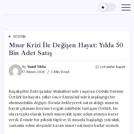
Skip
to
content
EĞITIM
Mısır Krizi İle Değişen Hayat: Yılda 50
Bin Adet Satış
Mısır
By
Yusuf Yıldız
yorumlar kapalı
Krizi
17 Mayıs 2026
1 Min Read
İle
Değişen
Hayat:
Başakşehir Eski Şamlar Mahallesi’nde yaşayan Ordulu Dursun
Yılda
Öztürk’ün hayatı, yıllar önce Eminönü’nde karşılaştığı bir
50
Bin
olumsuzlukla değişti. Sırada bekleyerek satın aldığı mısırın
Adet
bayat çıkması üzerine tezgah sahibiyle tartışan Öztürk, bu
Satış
olaya tepki olarak kendi mısırcılık işine adım atmaya karar
için
verdi. Evinde bir piknik tüpü ve 15 mısırla başladığı yolculuk,
zamanla odun ateşinde kazan mısırı satmaya kadar uzandı.