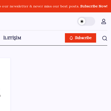
o our newsletter & never miss our best posts.
Subscribe Now!
İLETİŞİM
Subscribe
SON YAZILAR
ı
Kâğıt para tarih oldu: Yeni banknotlar
makinede yıkansa bile bozulmuyor