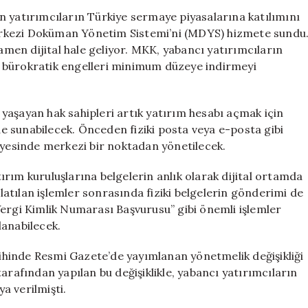
Dijital
n yatırımcıların Türkiye sermaye piyasalarına katılımını
Dönüşüm:
rkezi Doküman Yönetim Sistemi’ni (MDYS) hizmete sundu
Merkezi
mamen dijital hale geliyor. MKK, yabancı yatırımcıların
Doküman
ile bürokratik engelleri minimum düzeye indirmeyi
Yönetim
Sistemi
(MDYS)
a yaşayan hak sahipleri artık yatırım hesabı açmak için
Hizmete
mde sunabilecek. Önceden fiziki posta veya e-posta gibi
Girdi
için
ayesinde merkezi bir noktadan yönetilecek.
rım kuruluşlarına belgelerin anlık olarak dijital ortamda
şlatılan işlemler sonrasında fiziki belgelerin gönderimi de
Vergi Kimlik Numarası Başvurusu” gibi önemli işlemler
lanabilecek.
arihinde Resmi Gazete’de yayımlanan yönetmelik değişikliği
arafından yapılan bu değişiklikle, yabancı yatırımcıların
a verilmişti.