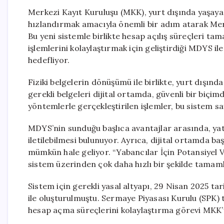
Merkezi Kayıt Kuruluşu (MKK), yurt dışında yaşaya
hızlandırmak amacıyla önemli bir adım atarak Me
Bu yeni sistemle birlikte hesap açılış süreçleri ta
işlemlerini kolaylaştırmak için geliştirdiği MDYS 
hedefliyor.
Fiziki belgelerin dönüşümü ile birlikte, yurt dışınd
gerekli belgeleri dijital ortamda, güvenli bir biçi
yöntemlerle gerçekleştirilen işlemler, bu sistem s
MDYS’nin sunduğu başlıca avantajlar arasında, yatı
iletilebilmesi bulunuyor. Ayrıca, dijital ortamda ba
mümkün hale geliyor. “Yabancılar İçin Potansiyel 
sistem üzerinden çok daha hızlı bir şekilde tamam
Sistem için gerekli yasal altyapı, 29 Nisan 2025 t
ile oluşturulmuştu. Sermaye Piyasası Kurulu (SPK) t
hesap açma süreçlerini kolaylaştırma görevi MKK’y