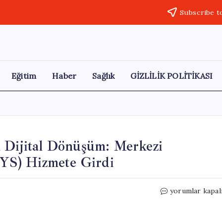
Subscribe t
Eğitim
Haber
Sağlık
GİZLİLİK POLİTİKASI
n Dijital Dönüşüm: Merkezi
YS) Hizmete Girdi
MKK,
yorumlar kapal
Yabancı
Yatırımcılar
İçin