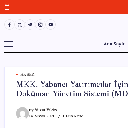
Skip
-
to
content
https://www.facebook.com/
https://twitter.com/
https://t.me/
https://www.instagram.com/
https://youtube.com/
Ana Sayfa
HABER
MKK, Yabancı Yatırımcılar İçi
Doküman Yönetim Sistemi (MD
By
Yusuf Yıldız
14 Mayıs 2026
1 Min Read