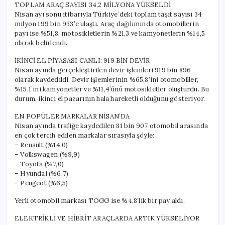
TOPLAM ARAÇ SAYISI 34,2 MİLYONA YÜKSELDİ
Nisan ayı sonu itibarıyla Türkiye’deki toplam taşıt sayısı 34
milyon 199 bin 933’e ulaştı. Araç dağılımında otomobillerin
payı ise %51,8, motosikletlerin %21,3 ve kamyonetlerin %14,5
olarak belirlendi.
İKİNCİ EL PİYASASI CANLI: 919 BİN DEVİR
Nisan ayında gerçekleştirilen devir işlemleri 919 bin 896
olarak kaydedildi. Devir işlemlerinin %65,8’ini otomobiller,
%15,1’ini kamyonetler ve %11,4’ünü motosikletler oluşturdu. Bu
durum, ikinci el pazarının hala hareketli olduğunu gösteriyor.
EN POPÜLER MARKALAR NİSAN’DA
Nisan ayında trafiğe kaydedilen 81 bin 907 otomobil arasında
en çok tercih edilen markalar sırasıyla şöyle:
– Renault (%14,0)
– Volkswagen (%9,9)
– Toyota (%7,0)
– Hyundai (%6,7)
– Peugeot (%6,5)
Yerli otomobil markası TOGG ise %4,8’lik bir pay aldı.
ELEKTRİKLİ VE HİBRİT ARAÇLARDA ARTIK YÜKSELİYOR