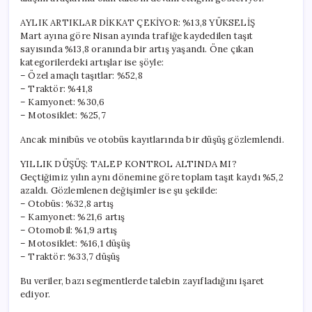
için
AYLIK ARTIKLAR DİKKAT ÇEKİYOR: %13,8 YÜKSELİŞ
Mart ayına göre Nisan ayında trafiğe kaydedilen taşıt
sayısında %13,8 oranında bir artış yaşandı. Öne çıkan
kategorilerdeki artışlar ise şöyle:
– Özel amaçlı taşıtlar: %52,8
– Traktör: %41,8
– Kamyonet: %30,6
– Motosiklet: %25,7
Ancak minibüs ve otobüs kayıtlarında bir düşüş gözlemlendi.
YILLIK DÜŞÜŞ: TALEP KONTROL ALTINDA MI?
Geçtiğimiz yılın aynı dönemine göre toplam taşıt kaydı %5,2
azaldı. Gözlemlenen değişimler ise şu şekilde:
– Otobüs: %32,8 artış
– Kamyonet: %21,6 artış
– Otomobil: %1,9 artış
– Motosiklet: %16,1 düşüş
– Traktör: %33,7 düşüş
Bu veriler, bazı segmentlerde talebin zayıfladığını işaret
ediyor.