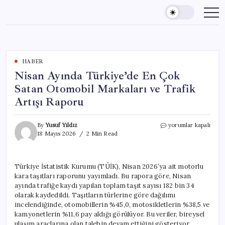
Skip
to
content
HABER
Nisan Ayında Türkiye’de En Çok
Satan Otomobil Markaları ve Trafik
Artışı Raporu
Nisan
By
Yusuf Yıldız
yorumlar kapalı
Ayında
18 Mayıs 2026
2 Min Read
Türkiye’de
En
Çok
Türkiye İstatistik Kurumu (TÜİK), Nisan 2026’ya ait motorlu
Satan
kara taşıtları raporunu yayımladı. Bu rapora göre, Nisan
Otomobil
Markaları
ayında trafiğe kaydı yapılan toplam taşıt sayısı 182 bin 34
ve
olarak kaydedildi. Taşıtların türlerine göre dağılımı
Trafik
incelendiğinde, otomobillerin %45,0, motosikletlerin %38,5 ve
Artışı
kamyonetlerin %11,6 pay aldığı görülüyor. Bu veriler, bireysel
Raporu
ulaşım araçlarına olan talebin devam ettiğini gösteriyor.