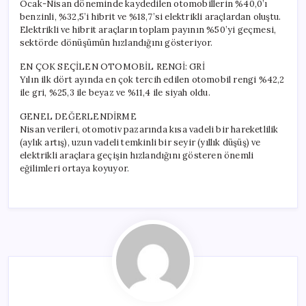
Ocak-Nisan döneminde kaydedilen otomobillerin %40,0’ı
benzinli, %32,5’i hibrit ve %18,7’si elektrikli araçlardan oluştu.
Elektrikli ve hibrit araçların toplam payının %50’yi geçmesi,
sektörde dönüşümün hızlandığını gösteriyor.
EN ÇOK SEÇİLEN OTOMOBİL RENGİ: GRİ
Yılın ilk dört ayında en çok tercih edilen otomobil rengi %42,2
ile gri, %25,3 ile beyaz ve %11,4 ile siyah oldu.
GENEL DEĞERLENDİRME
Nisan verileri, otomotiv pazarında kısa vadeli bir hareketlilik
(aylık artış), uzun vadeli temkinli bir seyir (yıllık düşüş) ve
elektrikli araçlara geçişin hızlandığını gösteren önemli
eğilimleri ortaya koyuyor.