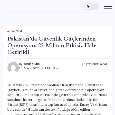
Skip
to
content
EĞITIM
Pakistan’da Güvenlik Güçlerinden
Operasyon: 22 Militan Etkisiz Hale
Getirildi
Pakistan’da
By
Yusuf Yıldız
yorumlar kapalı
Güvenlik
20 Mayıs 2026
1 Min Read
Güçlerinden
Operasyon:
22
20 Mayıs 2026 tarihinde yapılan bir açıklamada, Pakistan’ın
Militan
Hayber Pahtunhva eyaletinde gerçekleştirilen bir operasyon
Etkisiz
Hale
sonucu 22 militanın etkisiz hale getirildiği bildirildi. Geo News
Getirildi
kanalının haberine göre, Pakistan Ordusu Halkla İlişkiler
için
Birimi (ISPR) tarafından yapılan açıklamada, Kuzey Veziristan
bölgesinde “Hindistan destekli” olduğu iddia edilen
militanlara yönelik 17 Mayıs’ta bir operasyon düzenlendiği