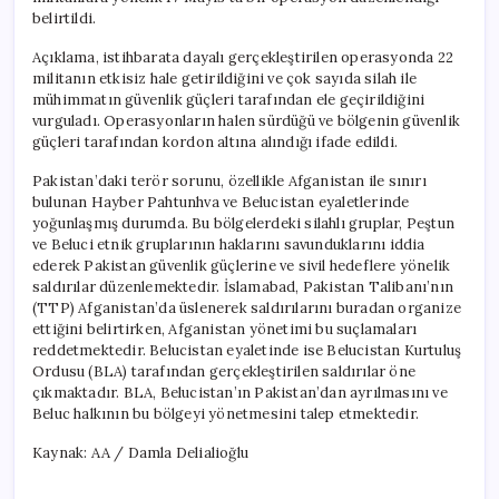
belirtildi.
Açıklama, istihbarata dayalı gerçekleştirilen operasyonda 22
militanın etkisiz hale getirildiğini ve çok sayıda silah ile
mühimmatın güvenlik güçleri tarafından ele geçirildiğini
vurguladı. Operasyonların halen sürdüğü ve bölgenin güvenlik
güçleri tarafından kordon altına alındığı ifade edildi.
Pakistan’daki terör sorunu, özellikle Afganistan ile sınırı
bulunan Hayber Pahtunhva ve Belucistan eyaletlerinde
yoğunlaşmış durumda. Bu bölgelerdeki silahlı gruplar, Peştun
ve Beluci etnik gruplarının haklarını savunduklarını iddia
ederek Pakistan güvenlik güçlerine ve sivil hedeflere yönelik
saldırılar düzenlemektedir. İslamabad, Pakistan Talibanı’nın
(TTP) Afganistan’da üslenerek saldırılarını buradan organize
ettiğini belirtirken, Afganistan yönetimi bu suçlamaları
reddetmektedir. Belucistan eyaletinde ise Belucistan Kurtuluş
Ordusu (BLA) tarafından gerçekleştirilen saldırılar öne
çıkmaktadır. BLA, Belucistan’ın Pakistan’dan ayrılmasını ve
Beluc halkının bu bölgeyi yönetmesini talep etmektedir.
Kaynak: AA / Damla Delialioğlu