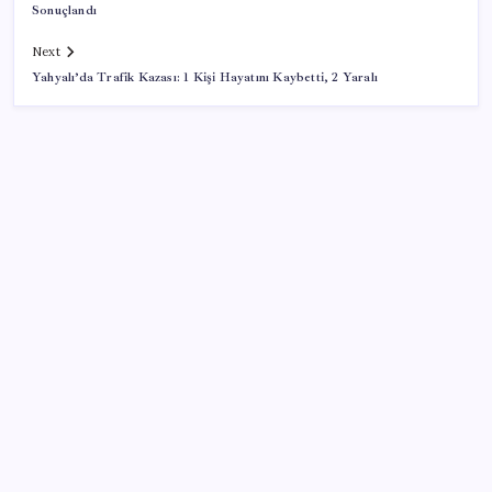
Sonuçlandı
Next
Yahyalı’da Trafik Kazası: 1 Kişi Hayatını Kaybetti, 2 Yaralı
SON YAZILAR
Huawei Nova 16 SE 8500mAh Batarya ve Uydu
Bağlantısı ile Tanıtıldı
Türkiye, Suudi Arabistan ve Pakistan üçlü savunma
anlaşması imzaladı
ABD ile ticaret gerilimine rağmen artış: Çin malları