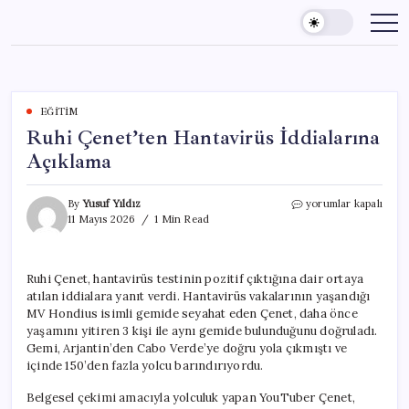
Skip
to
content
EĞITIM
Ruhi Çenet’ten Hantavirüs İddialarına
Açıklama
Ruhi
By
Yusuf Yıldız
yorumlar kapalı
Çenet’ten
11 Mayıs 2026
1 Min Read
Hantavirüs
İddialarına
Açıklama
Ruhi Çenet, hantavirüs testinin pozitif çıktığına dair ortaya
için
atılan iddialara yanıt verdi. Hantavirüs vakalarının yaşandığı
MV Hondius isimli gemide seyahat eden Çenet, daha önce
yaşamını yitiren 3 kişi ile aynı gemide bulunduğunu doğruladı.
Gemi, Arjantin’den Cabo Verde’ye doğru yola çıkmıştı ve
içinde 150’den fazla yolcu barındırıyordu.
Belgesel çekimi amacıyla yolculuk yapan YouTuber Çenet,