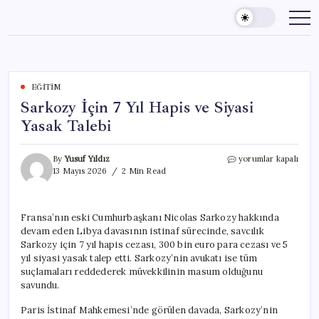
Skip
to
content
EĞITIM
Sarkozy İçin 7 Yıl Hapis ve Siyasi
Yasak Talebi
Sarkozy
By
Yusuf Yıldız
yorumlar kapalı
İçin
13 Mayıs 2026
2 Min Read
7
Yıl
Hapis
Fransa’nın eski Cumhurbaşkanı Nicolas Sarkozy hakkında
ve
devam eden Libya davasının istinaf sürecinde, savcılık
Siyasi
Yasak
Sarkozy için 7 yıl hapis cezası, 300 bin euro para cezası ve 5
Talebi
yıl siyasi yasak talep etti. Sarkozy’nin avukatı ise tüm
için
suçlamaları reddederek müvekkilinin masum olduğunu
savundu.
Paris İstinaf Mahkemesi’nde görülen davada, Sarkozy’nin