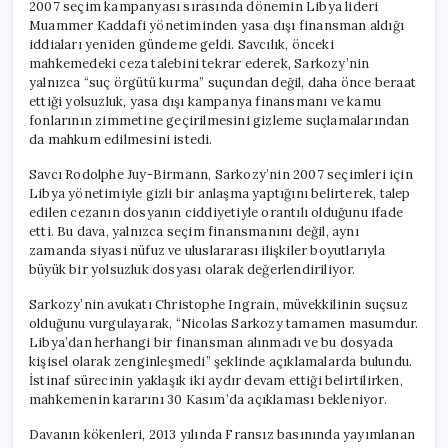
2007 seçim kampanyası sırasında dönemin Libya lideri
Muammer Kaddafi yönetiminden yasa dışı finansman aldığı
iddiaları yeniden gündeme geldi. Savcılık, önceki
mahkemedeki ceza talebini tekrar ederek, Sarkozy’nin
yalnızca “suç örgütü kurma” suçundan değil, daha önce beraat
ettiği yolsuzluk, yasa dışı kampanya finansmanı ve kamu
fonlarının zimmetine geçirilmesini gizleme suçlamalarından
da mahkum edilmesini istedi.
Savcı Rodolphe Juy-Birmann, Sarkozy’nin 2007 seçimleri için
Libya yönetimiyle gizli bir anlaşma yaptığını belirterek, talep
edilen cezanın dosyanın ciddiyetiyle orantılı olduğunu ifade
etti. Bu dava, yalnızca seçim finansmanını değil, aynı
zamanda siyasi nüfuz ve uluslararası ilişkiler boyutlarıyla
büyük bir yolsuzluk dosyası olarak değerlendiriliyor.
Sarkozy’nin avukatı Christophe Ingrain, müvekkilinin suçsuz
olduğunu vurgulayarak, “Nicolas Sarkozy tamamen masumdur.
Libya’dan herhangi bir finansman alınmadı ve bu dosyada
kişisel olarak zenginleşmedi” şeklinde açıklamalarda bulundu.
İstinaf sürecinin yaklaşık iki aydır devam ettiği belirtilirken,
mahkemenin kararını 30 Kasım’da açıklaması bekleniyor.
Davanın kökenleri, 2013 yılında Fransız basınında yayımlanan