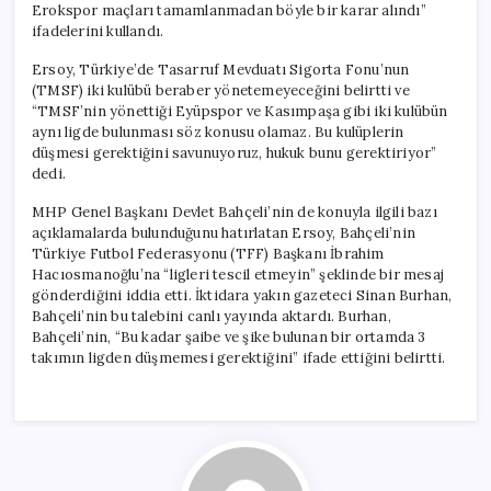
Erokspor maçları tamamlanmadan böyle bir karar alındı”
ifadelerini kullandı.
Ersoy, Türkiye’de Tasarruf Mevduatı Sigorta Fonu’nun
(TMSF) iki kulübü beraber yönetemeyeceğini belirtti ve
“TMSF’nin yönettiği Eyüpspor ve Kasımpaşa gibi iki kulübün
aynı ligde bulunması söz konusu olamaz. Bu kulüplerin
düşmesi gerektiğini savunuyoruz, hukuk bunu gerektiriyor”
dedi.
MHP Genel Başkanı Devlet Bahçeli’nin de konuyla ilgili bazı
açıklamalarda bulunduğunu hatırlatan Ersoy, Bahçeli’nin
Türkiye Futbol Federasyonu (TFF) Başkanı İbrahim
Hacıosmanoğlu’na “ligleri tescil etmeyin” şeklinde bir mesaj
gönderdiğini iddia etti. İktidara yakın gazeteci Sinan Burhan,
Bahçeli’nin bu talebini canlı yayında aktardı. Burhan,
Bahçeli’nin, “Bu kadar şaibe ve şike bulunan bir ortamda 3
takımın ligden düşmemesi gerektiğini” ifade ettiğini belirtti.