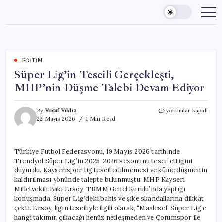
Skip
to
content
EĞITIM
Süper Lig’in Tescili Gerçekleşti,
MHP’nin Düşme Talebi Devam Ediyor
Süper
By
Yusuf Yıldız
yorumlar kapalı
Lig’in
22 Mayıs 2026
1 Min Read
Tescili
Gerçekleşti,
MHP’nin
Türkiye Futbol Federasyonu, 19 Mayıs 2026 tarihinde
Düşme
Trendyol Süper Lig’in 2025-2026 sezonunu tescil ettiğini
Talebi
Devam
duyurdu. Kayserispor, lig tescil edilmemesi ve küme düşmenin
Ediyor
kaldırılması yönünde talepte bulunmuştu. MHP Kayseri
için
Milletvekili Baki Ersoy, TBMM Genel Kurulu’nda yaptığı
konuşmada, Süper Lig’deki bahis ve şike skandallarına dikkat
çekti. Ersoy, ligin tesciliyle ilgili olarak, “Maalesef, Süper Lig’e
hangi takımın çıkacağı henüz netleşmeden ve Çorumspor ile