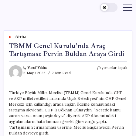
Skip
to
content
EĞITIM
TBMM Genel Kurulu’nda Araç
Tartışması: Pervin Buldan Araya Girdi
TBMM
By
Yusuf Yıldız
yorumlar kapalı
Genel
13 Mayıs 2026
2 Min Read
Kurulu’nda
Araç
Tartışması:
Türkiye Büyük Millet Meclisi (TBMM) Genel Kurulu’nda CHP
Pervin
ve AKP milletvekilleri arasında Uşak Belediyesi’nin CHP Genel
Buldan
Araya
Merkezi için kullandığı araca ilişkin ödeme konusundaki
Girdi
tartışma alevlendi. CHP’li Gökhan Günaydın, “Nerede kamu
için
zararı varsa onun peşindeyiz” diyerek AKP dönemindeki
uygulamaların hatırlanması gerektiğine vurgu yaptı.
Tartışmanın tırmanması üzerine, Meclis Başkanvekili Pervin
Buldan devreye girdi.