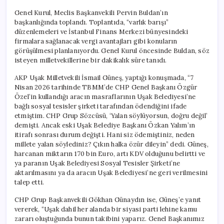
Genel Kurul, Meclis Başkanvekili Pervin Buldan’ın
başkanlığında toplandı. Toplantıda, “varlık barışı”
düzenlemeleri ve İstanbul Finans Merkezi bünyesindeki
firmalara sağlanacak vergi avantajları gibi konuların
görüşülmesi planlanıyordu. Genel Kurul öncesinde Buldan, söz
isteyen milletvekillerine bir dakikalık süre tanıdı.
AKP Uşak Milletvekili İsmail Güneş, yaptığı konuşmada, “7
Nisan 2026 tarihinde TBMM’de CHP Genel Başkanı Özgür
Özel’in kullandığı aracın masraflarının Uşak Belediyesi’ne
bağlı sosyal tesisler şirketi tarafından ödendiğini ifade
etmiştim. CHP Grup Sözcüsü, ‘Yalan söylüyorsun, doğru değil’
demişti. Ancak eski Uşak Belediye Başkanı Özkan Yalım’ın
itirafı sonrası durum değişti. Hani siz ödemiştiniz, neden
millete yalan söylediniz? Çıkın halka özür dileyin” dedi. Güneş,
harcanan miktarın 170 bin Euro, artı KDV olduğunu belirtti ve
ya paranın Uşak Belediyesi Sosyal Tesisler Şirketi’ne
aktarılmasını ya da aracın Uşak Belediyesi’ne geri verilmesini
talep etti.
CHP Grup Başkanvekili Gökhan Günaydın ise, Güneş’e yanıt
vererek, “Uşak dahil her alanda bir siyasi parti lehine kamu
zararı oluştuğunda bunun takibini yaparız. Genel Başkanımız