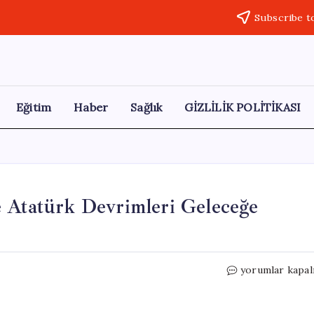
Subscribe t
Eğitim
Haber
Sağlık
GİZLİLİK POLİTİKASI
e Atatürk Devrimleri Geleceğe
TÜKD’nin
yorumlar kapal
‘Genç
Meşaleleri’
ile