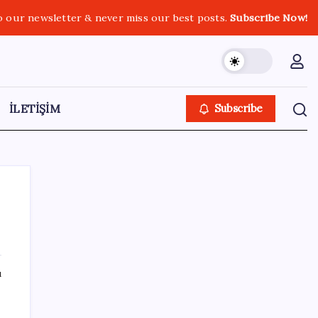
o our newsletter & never miss our best posts.
Subscribe Now!
İLETİŞİM
Subscribe
SON YAZILAR
ı
İl içi mazeret atamaları açıklandı