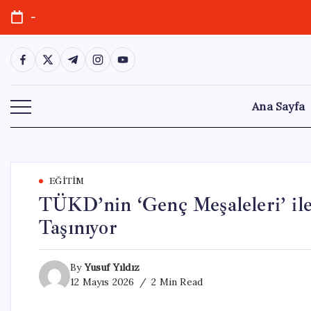
Skip
-
to
content
https://www.facebook.com/
https://twitter.com/
https://t.me/
https://www.instagram.com/
https://youtube.com/
Ana Sayfa
EĞITIM
TÜKD’nin ‘Genç Meşaleleri’ il
Taşınıyor
By
Yusuf Yıldız
12 Mayıs 2026
2 Min Read