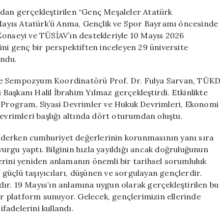
Atatürk
dan gerçekleştirilen “Genç Meşaleler Atatürk
Devrimleri
ayıs Atatürk’ü Anma, Gençlik ve Spor Bayramı öncesinde
Geleceğe
Konseyi ve TÜSİAV’ın destekleriyle 10 Mayıs 2026
Taşınıyor
ini genç bir perspektiften inceleyen 29 üniversite
için
undu.
ve Sempozyum Koordinatörü Prof. Dr. Fulya Sarvan, TÜK
aşkanı Halil İbrahim Yılmaz gerçekleştirdi. Etkinlikte
. Program, Siyasi Devrimler ve Hukuk Devrimleri, Ekonomi
Devrimleri başlığı altında dört oturumdan oluştu.
ederken cumhuriyet değerlerinin korunmasının yanı sıra
urgu yaptı. Bilginin hızla yayıldığı ancak doğruluğunun
erini yeniden anlamanın önemli bir tarihsel sorumluluk
n güçlü taşıyıcıları, düşünen ve sorgulayan gençlerdir.
ır. 19 Mayıs’ın anlamına uygun olarak gerçekleştirilen bu
bir platform sunuyor. Gelecek, gençlerimizin ellerinde
ifadelerini kullandı.