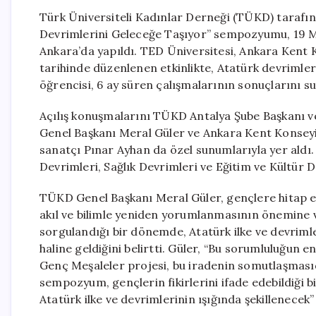
Türk Üniversiteli Kadınlar Derneği (TÜKD) tarafın
Devrimlerini Geleceğe Taşıyor” sempozyumu, 19 M
Ankara’da yapıldı. TED Üniversitesi, Ankara Kent 
tarihinde düzenlenen etkinlikte, Atatürk devrimler
öğrencisi, 6 ay süren çalışmalarının sonuçlarını s
Açılış konuşmalarını TÜKD Antalya Şube Başkanı 
Genel Başkanı Meral Güler ve Ankara Kent Konseyi B
sanatçı Pınar Ayhan da özel sunumlarıyla yer aldı
Devrimleri, Sağlık Devrimleri ve Eğitim ve Kültür 
TÜKD Genel Başkanı Meral Güler, gençlere hitap 
akıl ve bilimle yeniden yorumlanmasının önemine v
sorgulandığı bir dönemde, Atatürk ilke ve devriml
haline geldiğini belirtti. Güler, “Bu sorumluluğun e
Genç Meşaleler projesi, bu iradenin somutlaşmasıd
sempozyum, gençlerin fikirlerini ifade edebildiği 
Atatürk ilke ve devrimlerinin ışığında şekillenecek” 