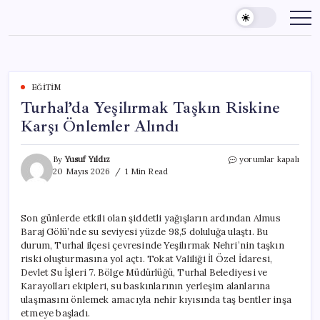
Skip
to
content
EĞITIM
Turhal’da Yeşilırmak Taşkın Riskine
Karşı Önlemler Alındı
Turhal’da
By
Yusuf Yıldız
yorumlar kapalı
Yeşilırmak
20 Mayıs 2026
1 Min Read
Taşkın
Riskine
Karşı
Son günlerde etkili olan şiddetli yağışların ardından Almus
Önlemler
Baraj Gölü’nde su seviyesi yüzde 98,5 doluluğa ulaştı. Bu
Alındı
için
durum, Turhal ilçesi çevresinde Yeşilırmak Nehri’nin taşkın
riski oluşturmasına yol açtı. Tokat Valiliği İl Özel İdaresi,
Devlet Su İşleri 7. Bölge Müdürlüğü, Turhal Belediyesi ve
Karayolları ekipleri, su baskınlarının yerleşim alanlarına
ulaşmasını önlemek amacıyla nehir kıyısında taş bentler inşa
etmeye başladı.