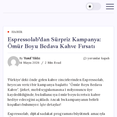
Skip
to
content
HABER
Espressolab’dan Sürpriz Kampanya:
Ömür Boyu Bedava Kahve Fırsatı
Espressolab’dan
By
Yusuf Yıldız
yorumlar kapalı
Sürpriz
14 Mayıs 2026
2 Min Read
Kampanya:
Ömür
Boyu
Türkiye’deki önde gelen kahve zincirlerinden Espressolab,
Bedava
heyecan verici bir kampanya başlattı: “Ömür Boyu Bedava
Kahve
Fırsatı
Kahve”. Şirket, mobil uygulamasına 1 milyonuncu üye
için
kaydedildiğinde, bu kullanıcıya ömür boyu ücretsiz kahve
hediye edeceğini açıkladı. Ancak bu kampanyanın belirli
koşulları bulunuyor. İşte detaylar!
Espressolab, dijital sadakat programını büyütmek amacıyla