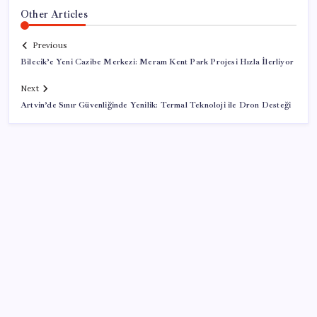
Other Articles
Previous
Bilecik’e Yeni Cazibe Merkezi: Meram Kent Park Projesi Hızla İlerliyor
Next
Artvin’de Sınır Güvenliğinde Yenilik: Termal Teknoloji ile Dron Desteği
SON YAZILAR
AB’den 348 uyduluk güvenlik iletişim ağına onay
Bakan Yumaklı duyurdu! 688 milyon liralık destek