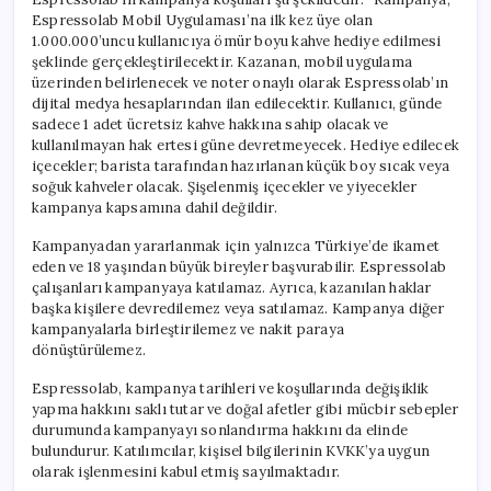
Espressolab Mobil Uygulaması’na ilk kez üye olan
1.000.000’uncu kullanıcıya ömür boyu kahve hediye edilmesi
şeklinde gerçekleştirilecektir. Kazanan, mobil uygulama
üzerinden belirlenecek ve noter onaylı olarak Espressolab’ın
dijital medya hesaplarından ilan edilecektir. Kullanıcı, günde
sadece 1 adet ücretsiz kahve hakkına sahip olacak ve
kullanılmayan hak ertesi güne devretmeyecek. Hediye edilecek
içecekler; barista tarafından hazırlanan küçük boy sıcak veya
soğuk kahveler olacak. Şişelenmiş içecekler ve yiyecekler
kampanya kapsamına dahil değildir.
Kampanyadan yararlanmak için yalnızca Türkiye’de ikamet
eden ve 18 yaşından büyük bireyler başvurabilir. Espressolab
çalışanları kampanyaya katılamaz. Ayrıca, kazanılan haklar
başka kişilere devredilemez veya satılamaz. Kampanya diğer
kampanyalarla birleştirilemez ve nakit paraya
dönüştürülemez.
Espressolab, kampanya tarihleri ve koşullarında değişiklik
yapma hakkını saklı tutar ve doğal afetler gibi mücbir sebepler
durumunda kampanyayı sonlandırma hakkını da elinde
bulundurur. Katılımcılar, kişisel bilgilerinin KVKK’ya uygun
olarak işlenmesini kabul etmiş sayılmaktadır.