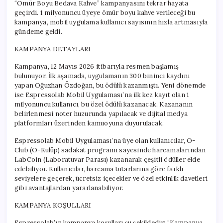
“Ömür Boyu Bedava Kahve” kampanyasını tekrar hayata
geçirdi. 1 milyonuncu üyeye ömür boyu kahve verileceği bu
kampanya, mobil uygulama kullanıcı sayısının hızla artmasıyla
gündeme geldi.
KAMPANYA DETAYLARI
Kampanya, 12 Mayıs 2026 itibarıyla resmen başlamış
bulunuyor. İlk aşamada, uygulamanın 300 bininci kaydını
yapan Oğuzhan Özdoğan, bu ödülü kazanmıştı. Yeni dönemde
ise Espressolab Mobil Uygulaması’na ilk kez kayıt olan 1
milyonuncu kullanıcı, bu özel ödülü kazanacak. Kazananın
belirlenmesi noter huzurunda yapılacak ve dijital medya
platformları üzerinden kamuoyuna duyurulacak.
Espressolab Mobil Uygulaması’na üye olan kullanıcılar, O-
Club (O-Kulüp) sadakat programı sayesinde harcamalarından
LabCoin (Laboratuvar Parası) kazanarak çeşitli ödüller elde
edebiliyor. Kullanıcılar, harcama tutarlarına göre farklı
seviyelere geçerek, ücretsiz içecekler ve özel etkinlik davetleri
gibi avantajlardan yararlanabiliyor.
KAMPANYA KOŞULLARI
Espressolab’ın kampanya koşulları şu şekildedir: “Kampanya,