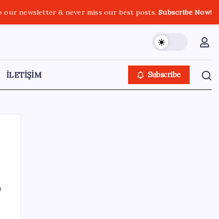
o our newsletter & never miss our best posts.
Subscribe Now!
İLETİŞİM
Subscribe
SON YAZILAR
ı
ROKETSAN’dan MSB’ye TAYFUN Fırlatma
Aracı Teslimatı