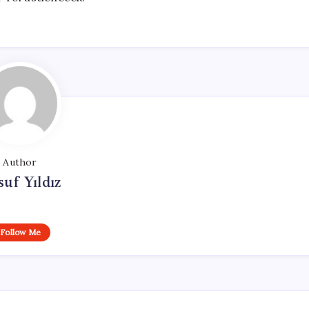
Author
uf Yıldız
Follow Me