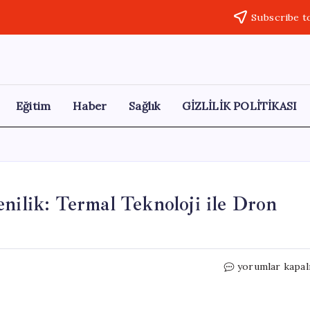
Subscribe t
Eğitim
Haber
Sağlık
GİZLİLİK POLİTİKASI
nilik: Termal Teknoloji ile Dron
Artvin’de
yorumlar kapal
Sınır
Güvenliğinde
Yenilik: