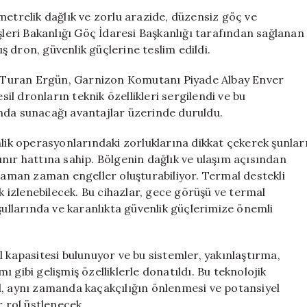
Termal
metrelik dağlık ve zorlu arazide, düzensiz göç ve
Teknoloji
şleri Bakanlığı Göç İdaresi Başkanlığı tarafından sağlanan
ile
 dron, güvenlik güçlerine teslim edildi.
Dron
Desteği
li Turan Ergün, Garnizon Komutanı Piyade Albay Enver
için
sil dronların teknik özellikleri sergilendi ve bu
arında sunacağı avantajlar üzerinde duruldu.
nlik operasyonlarındaki zorluklarına dikkat çekerek şunlar
 sınır hattına sahip. Bölgenin dağlık ve ulaşım açısından
 zaman zaman engeller oluşturabiliyor. Termal destekli
ak izlenebilecek. Bu cihazlar, gece görüşü ve termal
şullarında ve karanlıkta güvenlik güçlerimize önemli
l kapasitesi bulunuyor ve bu sistemler, yakınlaştırma,
 gibi gelişmiş özelliklerle donatıldı. Bu teknolojik
l, aynı zamanda kaçakçılığın önlenmesi ve potansiyel
r rol üstlenecek.