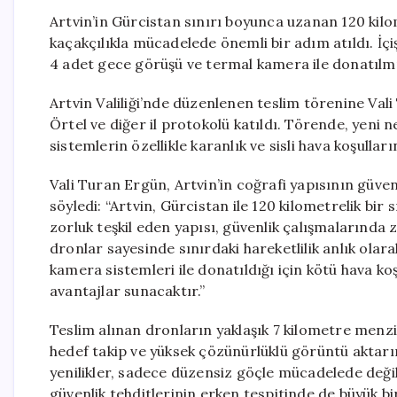
Artvin’in Gürcistan sınırı boyunca uzanan 120 kilo
kaçakçılıkla mücadelede önemli bir adım atıldı. İçi
4 adet gece görüşü ve termal kamera ile donatılmış
Artvin Valiliği’nde düzenlenen teslim törenine Va
Örtel ve diğer il protokolü katıldı. Törende, yeni ne
sistemlerin özellikle karanlık ve sisli hava koşull
Vali Turan Ergün, Artvin’in coğrafi yapısının güve
söyledi: “Artvin, Gürcistan ile 120 kilometrelik bir
zorluk teşkil eden yapısı, güvenlik çalışmalarında
dronlar sayesinde sınırdaki hareketlilik anlık olar
kamera sistemleri ile donatıldığı için kötü hava ko
avantajlar sunacaktır.”
Teslim alınan dronların yaklaşık 7 kilometre menzi
hedef takip ve yüksek çözünürlüklü görüntü aktarımı
yenilikler, sadece düzensiz göçle mücadelede deği
güvenlik tehditlerinin erken tespitinde de büyük bi