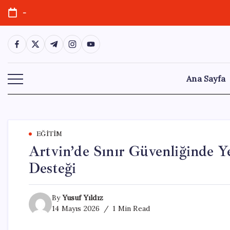
Skip
-
to
content
https://www.facebook.com/
https://twitter.com/
https://t.me/
https://www.instagram.com/
https://youtube.com/
Ana Sayfa
EĞITIM
Artvin’de Sınır Güvenliğinde Ye
Desteği
By
Yusuf Yıldız
14 Mayıs 2026
1 Min Read