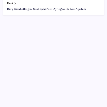
Next
Burç Kümbetlioğlu, Uzak Şehir’den Ayrılığını İlk Kez Açıkladı
SON YAZILAR
İl içi mazeret atamaları açıklandı
Lise kayıtları ne zaman başlayacak? 2026 MEB LGS
yerleştirme kayıt takvimi…
Snapdragon 8 Elite Gen 5 V-Series Oyuncular İçin
Tanıtıldı
5 milyar izlenme