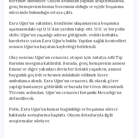
üzerinde duruluyor. Olayın ardından yapılan araştırmalarda,
genç hemşirenin kumar borcunun olduğu ve eşiyle boşanma
sürecinde bulunduğu ortaya çıktı.
Esra Uğur’un yakınları, kendisine ulaşamayınca boşanma
aşamasındaki eşi U.U.’dan yardım talep etti. U.U. ve bir polis
ekibi, Uğur’un yaşadığı adrese gittiğinde, evdeki koltukta
hareketsiz yatan Esra Uğur’u buldu. Yapılan sağlık kontrolleri
sonucu Uğur’un hayatını kaybettiği belirlendi.
Olay sonrası Uğur’un cenazesi, otopsi için Antalya Adli Tıp
Kurumu morguna kaldırıldı. Burada, genç hemşirenin annesi
Emine ve diğer yakınları derin bir üzüntü yaşarken, annesi
baygınlık geçirdi ve hemen müdahale edilmek üzere
ambulansa alındı. Esra Uğur’un cenazesi, ilk olarak görev
yaptığı hastaneye götürüldü ve burada bir tören düzenlendi.
Törenin ardından, Uğur’un cenazesi Kurşunlu Mezarlığı’na
defnedilecek.
Polis, Esra Uğur’un kumar bağımlılığı ve boşanma süreci
hakkında soruşturma başlattı. Olayın detaylarıyla ilgili
araştırmalar sürüyor.