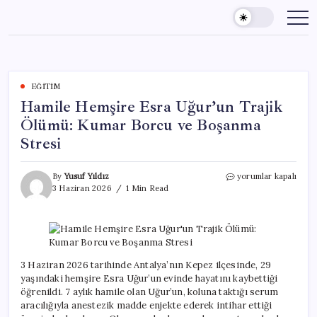
Skip
to
content
EĞITIM
Hamile Hemşire Esra Uğur’un Trajik
Ölümü: Kumar Borcu ve Boşanma
Stresi
Hamile
By
Yusuf Yıldız
yorumlar kapalı
Hemşire
3 Haziran 2026
1 Min Read
Esra
Uğur’un
Trajik
Ölümü:
Kumar
Borcu
3 Haziran 2026 tarihinde Antalya’nın Kepez ilçesinde, 29
ve
yaşındaki hemşire Esra Uğur’un evinde hayatını kaybettiği
Boşanma
öğrenildi. 7 aylık hamile olan Uğur’un, koluna taktığı serum
Stresi
aracılığıyla anestezik madde enjekte ederek intihar ettiği
için