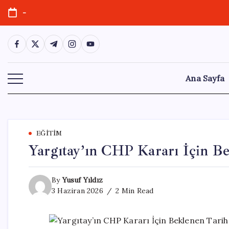
Skip
-
to
content
https://www.facebook.com/
https://twitter.com/
https://t.me/
https://www.instagram.com/
https://youtube.com/
Ana Sayfa
EĞITIM
Yargıtay’ın CHP Kararı İçin Be
By
Yusuf Yıldız
3 Haziran 2026
2 Min Read