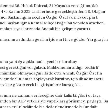
Tarih
kemesi 36. Hukuk Dairesi, 21 Mayıs’ta verdiği ‘mutlak
ve
) 4-5 Kasım 2023 tarihlerinde gerçekleştirilen 38. Olağan
Siyasi
Genel Başkanlığına seçilen Özgür Özel ve mevcut parti
Gelişmeler
için
nel Başkanlığına Kemal Kılıçdaroğlu’nu yeniden atarken,
amaları siyasi arenada önemli bir gelişme yarattı.
masının ardından gerilim iyice arttı ve gözler Yargıtay’ın
ına yaptığı açıklamada, yeni bir kurultay
si gerektiğini vurguladı. Mahkemenin aldığı ‘tedbirli’
 mümkün olmayacağını ifade etti. Ancak, Özgür Özel’in
içinde 900 imza toplayarak kurultay için ilk adımı attı.
rekçe göstererek bu girişimlere karşı çıktı.
nın ne zaman verileceğine dair kulis bilgileri ortaya
nden bir AKP yetkilisiyle yaptıkları görüşmeyi paylaştı. Bu
bi karar verilir” şeklinde bir değerlendirmede bulunduğu