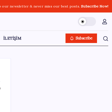
o our newsletter & never miss our best posts.
Subscribe Now!
İLETİŞİM
Subscribe
ı
SON YAZILAR
İl içi mazeret atamaları açıklandı