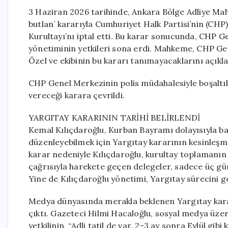
3 Haziran 2026 tarihinde, Ankara Bölge Adliye Mah
butlan’ kararıyla Cumhuriyet Halk Partisi’nin (CHP
Kurultayı’nı iptal etti. Bu karar sonucunda, CHP 
yönetiminin yetkileri sona erdi. Mahkeme, CHP Ge
Özel ve ekibinin bu kararı tanımayacaklarını açıkl
CHP Genel Merkezinin polis müdahalesiyle boşaltıl
vereceği karara çevrildi.
YARGITAY KARARININ TARİHİ BELİRLENDİ
Kemal Kılıçdaroğlu, Kurban Bayramı dolayısıyla bas
düzenleyebilmek için Yargıtay kararının kesinleşme
karar nedeniyle Kılıçdaroğlu, kurultay toplamanın
çağrısıyla harekete geçen delegeler, sadece üç gün 
Yine de Kılıçdaroğlu yönetimi, Yargıtay sürecini ge
Medya dünyasında merakla beklenen Yargıtay kararı
çıktı. Gazeteci Hilmi Hacaloğlu, sosyal medya üzeri
yetkilinin, “Adli tatil de var. 2-3 ay sonra Eylül gi