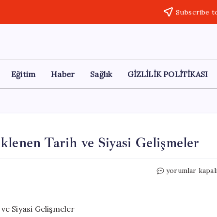
Subscribe t
Eğitim
Haber
Sağlık
GİZLİLİK POLİTİKASI
klenen Tarih ve Siyasi Gelişmeler
Yargıtay’ın
yorumlar kapal
CHP
Kararı
İçin
Beklenen