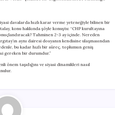
yasi davalarda hızlı karar verme yeteneğiyle bilinen bir
Atalay, konu hakkında şöyle konuştu: “CHP kurultayına
 sonuçlandıracak? Tahminen 2-3 ay içinde. Nereden
rgıtay’ın aynı dairesi dosyanın kendisine ulaşmasından
enle, bu kadar hızlı bir süreç, toplumun geniş
esi gereken bir durumdur.”
li önem taşıdığını ve siyasi dinamikleri nasıl
unulur.