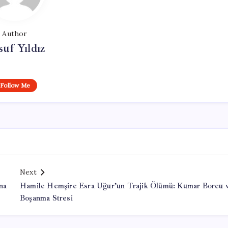
Author
uf Yıldız
Follow Me
Next
na
Hamile Hemşire Esra Uğur’un Trajik Ölümü: Kumar Borcu 
Boşanma Stresi